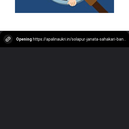
Opening
https://apalinaukri.in/solapur-janata-sahakari-bank-recruitment/