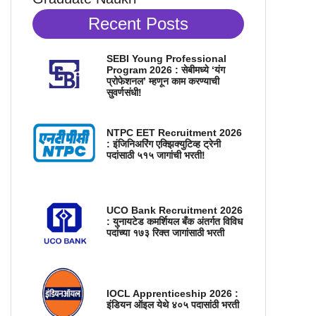
Recent Posts
SEBI Young Professional
Program 2026 : सेबीमध्ये ‘यंग
प्रोफेशनल’ म्हणून काम करण्याची
सुवर्णसंधी!
NTPC EET Recruitment 2026
: इंजिनिअरिंग एक्झिक्युटिव्ह ट्रेनी
पदांसाठी ५१५ जागांची भरती!
UCO Bank Recruitment 2026
: युनायटेड कमर्शियल बँक अंतर्गत विविध
पदांच्या १७३ रिक्त जागांसाठी भरती
IOCL Apprenticeship 2026 :
इंडियन ऑइल येथे ४०५ पदासांठी भरती