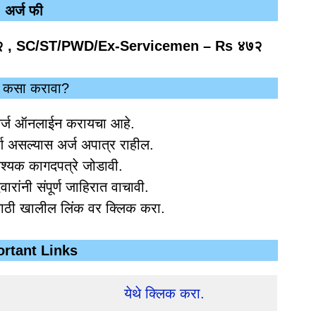
अर्ज फी
 , SC/ST/PWD/Ex-Servicemen – Rs ४७२
ज कसा करावा?
र्ज ऑनलाईन करायचा आहे.
ूर्ण असल्यास अर्ज अपात्र राहील.
श्यक कागदपत्रे जोडावी.
दवारांनी संपूर्ण जाहिरात वाचावी.
साठी खालील लिंक वर क्लिक करा.
rtant Links
येथे क्लिक करा.