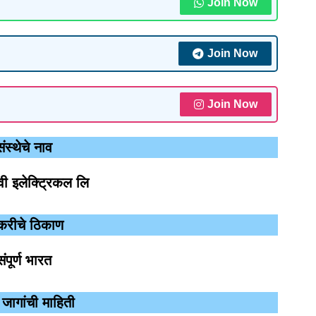
Join Now
Join Now
Join Now
संस्थेचे नाव
वी इलेक्ट्रिकल लि
करीचे ठिकाण
संपूर्ण भारत
 जागांची माहिती