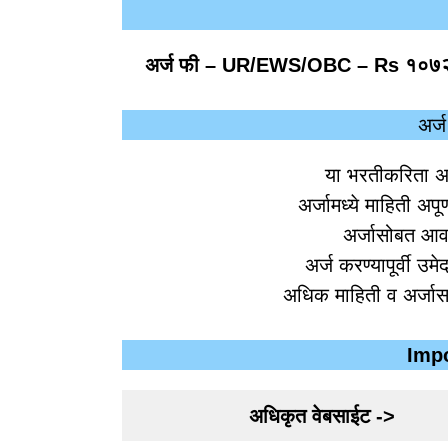
अर्ज फी –
UR/EWS/OBC – Rs १०७२
अर्
या भरतीकरिता अ
अर्जामध्ये माहिती अप
अर्जासोबत आव
अर्ज करण्यापूर्वी उमे
अधिक माहिती व अर्जा
Impo
अधिकृत वेबसाईट ->