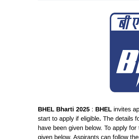
BHEL
Bharti 2025
:
BHEL
invites ap
start to apply if eligible
.
The details for
have been given below.
To apply for 
given below. Aspirants can follow th