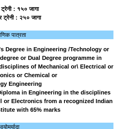
 ट्रेनी : १५० जागा
 ट्रेनी : २५० जागा
्षणिक पात्रता
’s Degree in Engineering /Technology or
s degree or Dual Degree programme in
isciplines of Mechanical or\ Electrical or
tronics or Chemical or
rgy Engineering
Diploma in Engineering in the disciplines
il or Electronics from a recognized Indian
nstitute with 65% marks
वयोमर्यादा