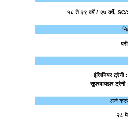
१८ ते २९ वर्षे
/
२७ वर्षे, SC/
नि
परी
इंजिनियर ट्रेनी 
सुपरवायझर ट्रेनी
अर्ज करण
२८ फ