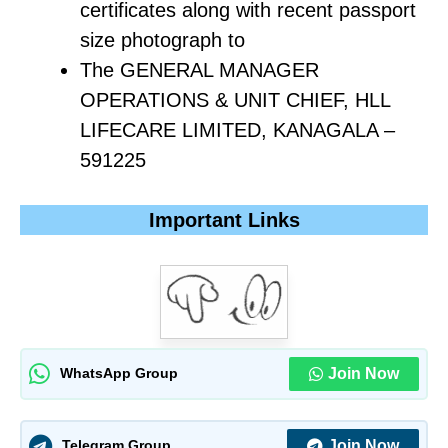
certificates along with recent passport
size photograph to
The GENERAL MANAGER
OPERATIONS & UNIT CHIEF, HLL
LIFECARE LIMITED, KANAGALA –
591225
Important Links
Join Now
WhatsApp Group
Join Now
Telegram Group