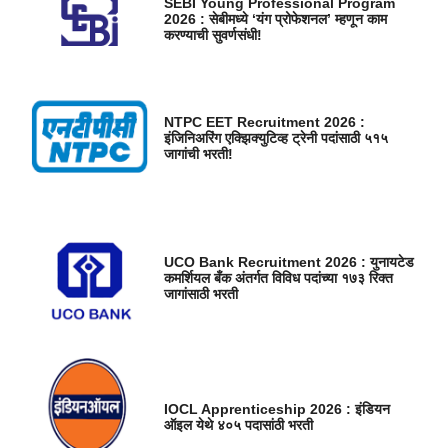
SEBI Young Professional Program
2026 : सेबीमध्ये ‘यंग प्रोफेशनल’ म्हणून काम
करण्याची सुवर्णसंधी!
NTPC EET Recruitment 2026 :
इंजिनिअरिंग एक्झिक्युटिव्ह ट्रेनी पदांसाठी ५१५
जागांची भरती!
UCO Bank Recruitment 2026 : युनायटेड
कमर्शियल बँक अंतर्गत विविध पदांच्या १७३ रिक्त
जागांसाठी भरती
IOCL Apprenticeship 2026 : इंडियन
ऑइल येथे ४०५ पदासांठी भरती