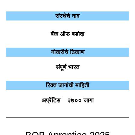
संस्थेचे नाव
बँक ऑफ बडोदा
नोकरीचे ठिकाण
संपूर्ण भारत
रिक्त जागांची माहिती
अप्रेंटिस – २७०० जागा