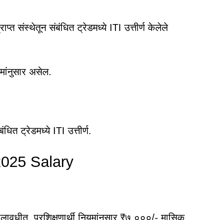
्त संस्थेतून संबंधित ट्रेडमध्ये ITI उत्तीर्ण केलेले
ियमांनुसार असेल.
धित ट्रेडमध्ये ITI उत्तीर्ण.
025 Salary
षण कालावधीत, प्रशिक्षणार्थी नियमांनुसार ₹७,०००/- मासिक