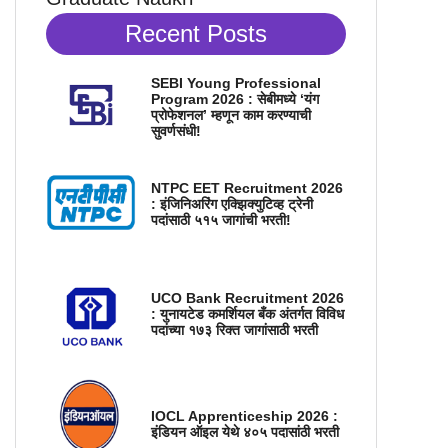
Recent Posts
SEBI Young Professional
Program 2026 : सेबीमध्ये ‘यंग
प्रोफेशनल’ म्हणून काम करण्याची
सुवर्णसंधी!
NTPC EET Recruitment 2026
: इंजिनिअरिंग एक्झिक्युटिव्ह ट्रेनी
पदांसाठी ५१५ जागांची भरती!
UCO Bank Recruitment 2026
: युनायटेड कमर्शियल बँक अंतर्गत विविध
पदांच्या १७३ रिक्त जागांसाठी भरती
IOCL Apprenticeship 2026 :
इंडियन ऑइल येथे ४०५ पदासांठी भरती