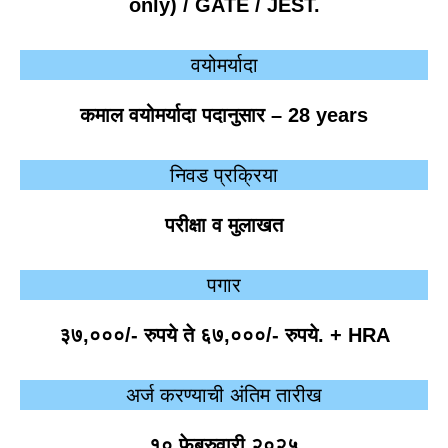
only) / GATE / JEST.
वयोमर्यादा
कमाल वयोमर्यादा पदानुसार
– 28 years
निवड प्रक्रिया
परीक्षा व मुलाखत
पगार
३७,०००/- रुपये ते ६७,०००/- रुपये. + HRA
अर्ज करण्याची अंतिम तारीख
१० फेब्रुवारी २०२५