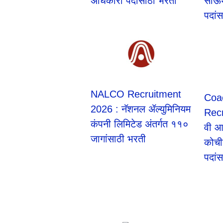
अधिकारी पदांसाठी भरती
साऊथ
पदां
NALCO Recruitment
Coa
2026 : नॅशनल ॲल्युमिनियम
Rec
कंपनी लिमिटेड अंतर्गत ११०
वी आ
जागांसाठी भरती
कोचीन
पदां