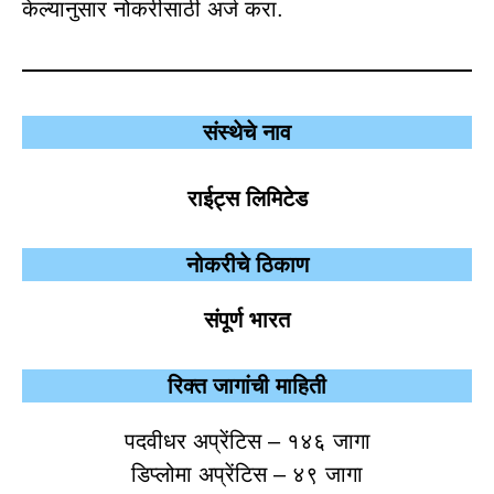
केल्यानुसार नोकरीसाठी अर्ज करा.
संस्थेचे नाव
राईट्स लिमिटेड
नोकरीचे ठिकाण
संपूर्ण भारत
रिक्त जागांची माहिती
पदवीधर अप्रेंटिस – १४६ जागा
डिप्लोमा अप्रेंटिस – ४९ जागा