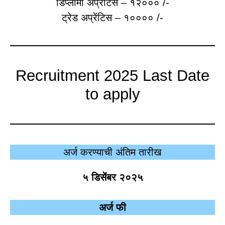
डिप्लोमा अप्रेंटिस – १२००० /-
ट्रेड अप्रेंटिस – १०००० /-
Recruitment 2025 Last Date
to apply
अर्ज करण्याची अंतिम तारीख
५ डिसेंबर २०२५
अर्ज फी