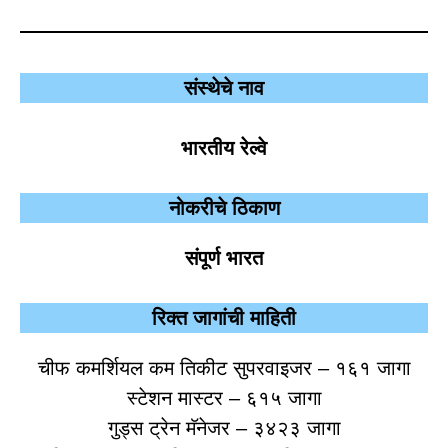
संस्थेचे नाव
भारतीय रेल्वे
नोकरीचे ठिकाण
संपूर्ण भारत
रिक्त जागांची माहिती
चीफ कमर्शियल कम तिकीट सुपरवाइजर – १६१ जागा
स्टेशन मास्टर – ६१५ जागा
गुड्स ट्रेन मॅनेजर – ३४२३ जागा