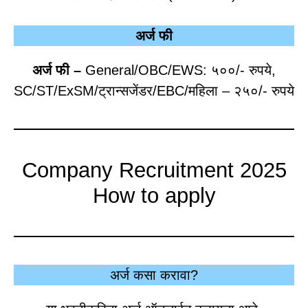
अर्ज फी
अर्ज फी –
General/OBC/EWS: ५००/- रुपये,
SC/ST/ExSM/ट्रान्सजेंडर/EBC/महिला – २५०/- रुपये
Company Recruitment 2025
How to apply
अर्ज कसा करावा?