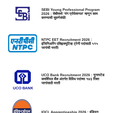
SEBI Young Professional Program
2026 : सेबीमध्ये ‘यंग प्रोफेशनल’ म्हणून काम
करण्याची सुवर्णसंधी!
NTPC EET Recruitment 2026 :
इंजिनिअरिंग एक्झिक्युटिव्ह ट्रेनी पदांसाठी ५१५
जागांची भरती!
UCO Bank Recruitment 2026 : युनायटेड
कमर्शियल बँक अंतर्गत विविध पदांच्या १७३ रिक्त
जागांसाठी भरती
IOCL Apprenticeship 2026 : इंडियन