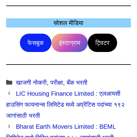
सोशल मीडिया
फेसबुक
इंस्टाग्राम
ट्विटर
Categories
खाजगी नोकरी
,
परीक्षा
,
बँक भरती
LIC Housing Finance Limited : एलआयसी
हाउसिंग फायनान्स लिमिटेड मध्ये अप्रेंटिस पदांच्या १९२
जागांसाठी भरती
Bharat Earth Movers Limited : BEML