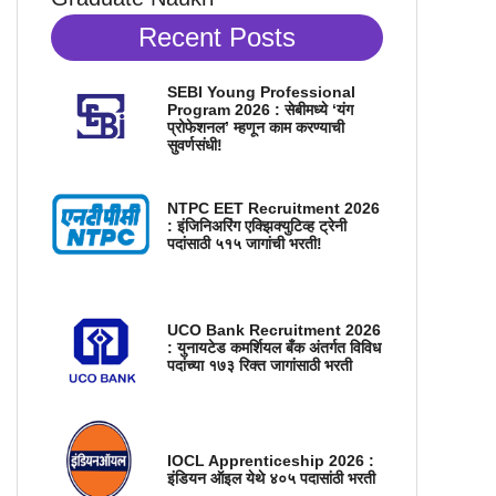
Recent Posts
SEBI Young Professional
Program 2026 : सेबीमध्ये ‘यंग
प्रोफेशनल’ म्हणून काम करण्याची
सुवर्णसंधी!
NTPC EET Recruitment 2026
: इंजिनिअरिंग एक्झिक्युटिव्ह ट्रेनी
पदांसाठी ५१५ जागांची भरती!
UCO Bank Recruitment 2026
: युनायटेड कमर्शियल बँक अंतर्गत विविध
पदांच्या १७३ रिक्त जागांसाठी भरती
IOCL Apprenticeship 2026 :
इंडियन ऑइल येथे ४०५ पदासांठी भरती