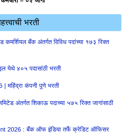
 कर्मचारी – ०२ जागा
त्त्वाची भरती
र्शियल बँक अंतर्गत विविध पदांच्या १७३ रिक्त
 येथे ४०५ पदासांठी भरती
हिंद्रा कंपनी पुणे भरती
टेड अंतर्गत शिकाऊ पदाच्या ५७५ रिक्त जागांसाठी
nt 2026 : बँक ऑफ इंडिया तर्फे क्रेडिट ऑफिसर