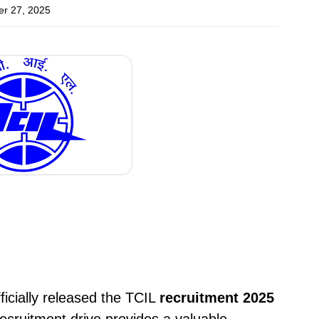
r 27, 2025
icially released the TCIL
recruitment 2025
recruitment drive provides a valuable