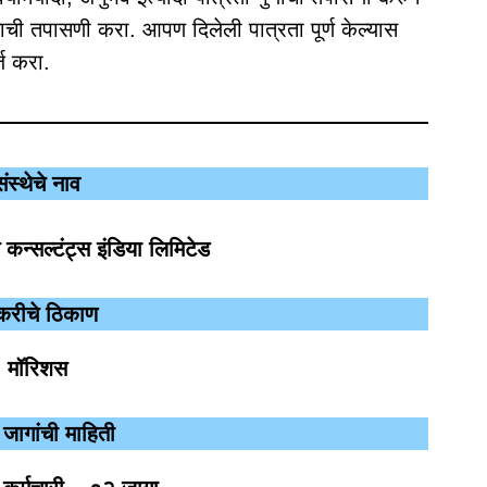
ची तपासणी करा. आपण दिलेली पात्रता पूर्ण केल्यास
्ज करा.
संस्थेचे नाव
 कन्सल्टंट्स इंडिया लिमिटेड
करीचे ठिकाण
मॉरिशस
 जागांची माहिती