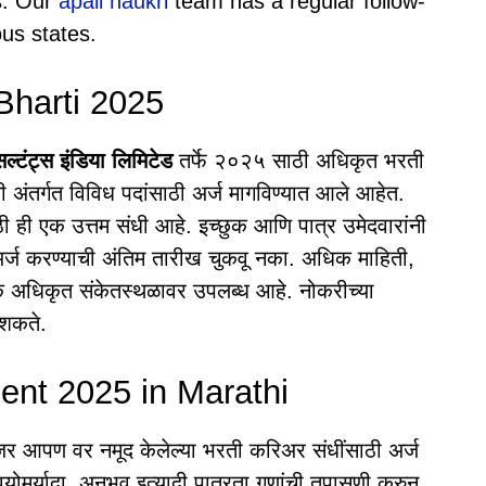
s. Our
apali naukri
team has a regular follow-
us states.
Bharti 2025
सल्टंट्स इंडिया लिमिटेड
तर्फे २०२५ साठी अधिकृत भरती
ंतर्गत विविध पदांसाठी अर्ज मागविण्यात आले आहेत.
ाठी ही एक उत्तम संधी आहे. इच्छुक आणि पात्र उमेदवारांनी
. अर्ज करण्याची अंतिम तारीख चुकवू नका. अधिक माहिती,
िंक अधिकृत संकेतस्थळावर उपलब्ध आहे. नोकरीच्या
 शकते.
ent 2025 in Marathi
आपण वर नमूद केलेल्या भरती करिअर संधींसाठी अर्ज
ोमर्यादा, अनुभव इत्यादी पात्रता गुणांची तपासणी करुन