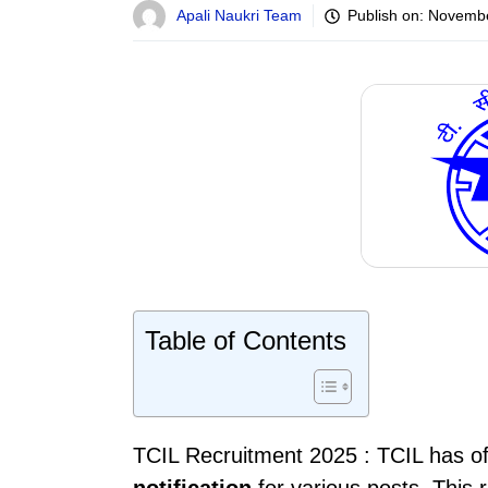
Apali Naukri Team
Publish on:
Novembe
Table of Contents
TCIL Recruitment 2025 : TCIL has off
notification
for various posts. This 