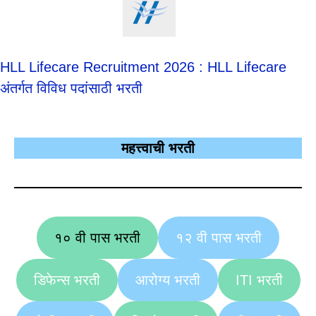
HLL Lifecare Recruitment 2026 : HLL Lifecare
अंतर्गत विविध पदांसाठी भरती
महत्त्वाची भरती
१० वी पास भरती
१२ वी पास भरती
डिफेन्स भरती
आरोग्य भरती
ITI भरती