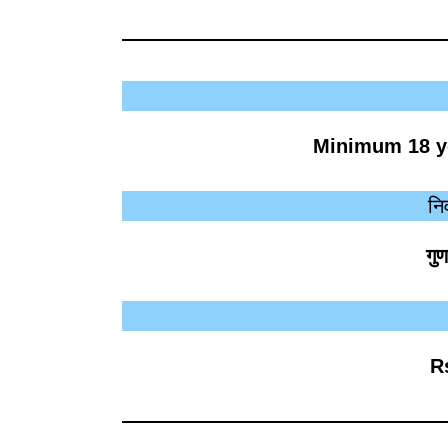
Minimum 18 ye
नि
गु
R