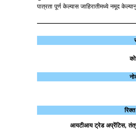
पात्रता पूर्ण केल्यास जाहिरातीमध्ये नमूद केल्
को
नो
रिक्त
आयटीआय ट्रेड अप्रेंटिस, तंत्