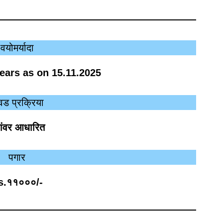
वयोमर्यादा
ars as on 15.11.2025
वड प्रक्रिया
णांवर आधारित
पगार
s.११०००/-