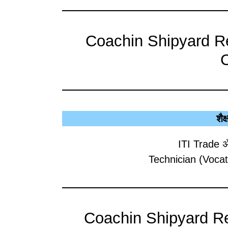
Coachin Shipyard Rec
C
शैक
ITI Trade अँ
Technician (Vocatio
Coachin Shipyard Re