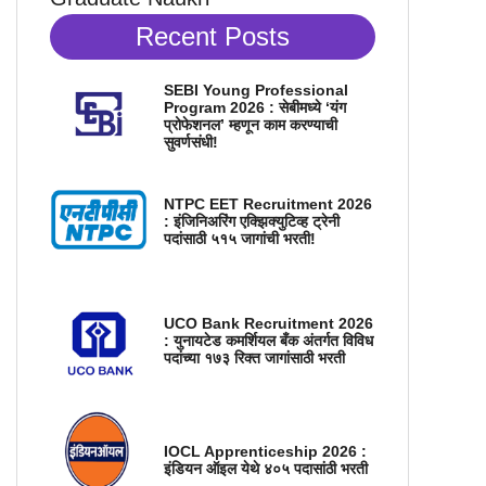
Recent Posts
SEBI Young Professional
Program 2026 : सेबीमध्ये ‘यंग
प्रोफेशनल’ म्हणून काम करण्याची
सुवर्णसंधी!
NTPC EET Recruitment 2026
: इंजिनिअरिंग एक्झिक्युटिव्ह ट्रेनी
पदांसाठी ५१५ जागांची भरती!
UCO Bank Recruitment 2026
: युनायटेड कमर्शियल बँक अंतर्गत विविध
पदांच्या १७३ रिक्त जागांसाठी भरती
IOCL Apprenticeship 2026 :
इंडियन ऑइल येथे ४०५ पदासांठी भरती