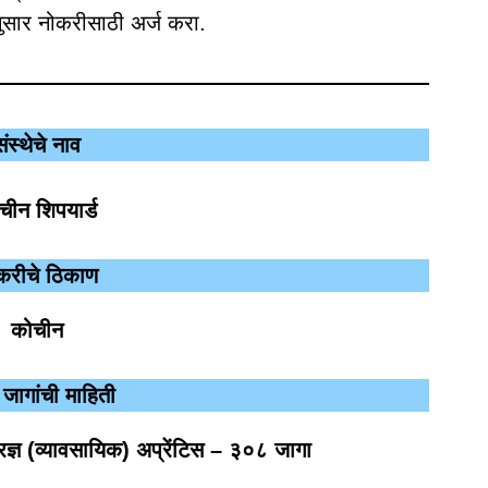
यानुसार नोकरीसाठी अर्ज करा.
संस्थेचे नाव
चीन शिपयार्ड
करीचे ठिकाण
कोचीन
 जागांची माहिती
रज्ञ (व्यावसायिक) अप्रेंटिस – ३०८ जागा