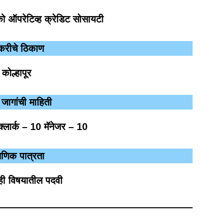
को ऑपरेटिव्ह क्रेडिट सोसायटी
करीचे ठिकाण
कोल्हापूर
 जागांची माहिती
्लार्क – 10 मॅनेजर – 10
्षणिक पात्रता
ही विषयातील पदवी